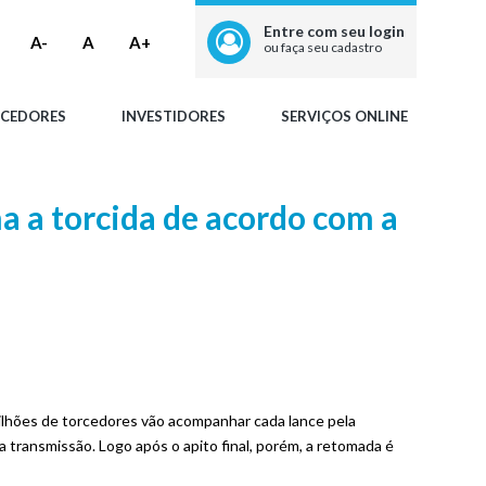
Entre com seu login
A-
A
A+
ou faça seu cadastro
CEDORES
INVESTIDORES
SERVIÇOS ONLINE
a a torcida de acordo com a
 milhões de torcedores vão acompanhar cada lance pela
 transmissão. Logo após o apito final, porém, a retomada é