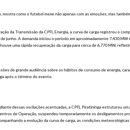
o, mostra como o futebol mexe não apenas com as emoções, mas também c
ção da Transmissão da CPFL Energia, a curva de carga registrou o com
 13 de junho. A demanda iniciou o período em aproximadamente 7.430 MW 
, houve uma rápida recuperação da carga para cerca de 6.770 MW, reflet
issões de grande audiência sobre os hábitos de consumo de energia, ca
rga após o término do evento.
o diante dessas oscilações acentuadas, a CPFL Piratininga estruturou um 
 Centros de Operação, suspendeu temporariamente os desligamentos pr
companhando a evolução da curva de carga, as condições meteorológicas