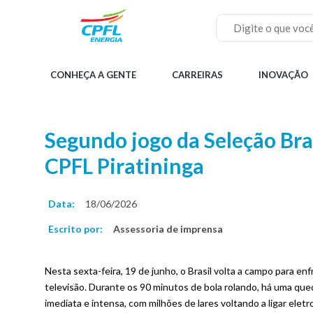
Pular
para
o
Buscar
conteúdo
principal
Menu
CONHEÇA A GENTE
CARREIRAS
INOVAÇÃO
principal
Home
Segundo jogo da Seleção Bra
CPFL Piratininga
Data:
18/06/2026
Escrito por:
Assessoria de imprensa
Nesta sexta-feira, 19 de junho, o Brasil volta a campo para 
televisão. Durante os 90 minutos de bola rolando, há uma que
imediata e intensa, com milhões de lares voltando a ligar e