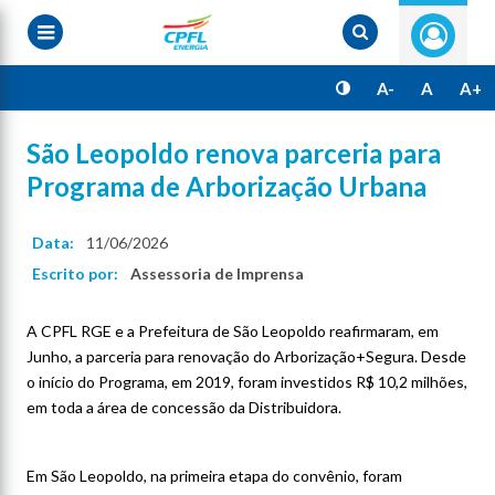
Pular
para
o
conteúdo
principal
A-
A
A+
São Leopoldo renova parceria para
Programa de Arborização Urbana
Data:
11/06/2026
Escrito por:
Assessoria de Imprensa
A CPFL RGE e a Prefeitura de São Leopoldo reafirmaram, em
Junho, a parceria para renovação do Arborização+Segura. Desde
o início do Programa, em 2019, foram investidos R$ 10,2 milhões,
em toda a área de concessão da Distribuidora.
Em São Leopoldo, na primeira etapa do convênio, foram