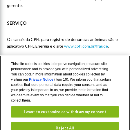
gerente.
SERVIÇO
Os canais da CPFL para registro de denúncias anônimas são o
aplicativo CPFL Energia e o site
www.cpfl.com.br/fraude
.
This site collects cookies to improve navigation, measure site
performance and to provide you with personalized advertising.
You can obtain more information about cookies collected by
visiting our
Privacy Notice
(Item 10). We inform you that certain
cookies that store personal data require your consent, and as
your privacy is important to us, we provide the information that
we deem relevant so that you can decide whether or not to
collect them.
I want to customize or withdraw my consent
Aviso de
Termos de
Privacidade
uso
Reject All