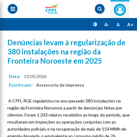
Pular
para
o
conteúdo
principal
A-
A
A+
Denúncias levam à regularização de
380 instalações na região da
Fronteira Noroeste em 2025
Data:
13/05/2026
Escrito por:
Assessoria de imprensa
A CPFL RGE regularizou no ano passado 380 instalações na
região da Fronteira Noroeste a partir de denúncias feitas por
clientes. Foram 1.333 relatos recebidos ao longo do período, que
resultaram em inspeções ou operações conjuntas com as
autoridades policiais e na recuperação de mais de 154 MWh de
energia desviada, o equivalente ao consumo médio de 76