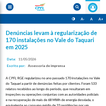
Pular
para
o
conteúdo
principal
A-
A
A+
Denúncias levam à regularização de
170 instalações no Vale do Taquari
em 2025
Data:
11/05/2026
Escrito por:
Assessoria de imprensa
A CPFL RGE regularizou no ano passado 170 instalações no Vale
do Taquari a partir de denúncias feitas por clientes. Foram 533
relatos recebidos ao longo do período, que resultaram em
inspeções ou operações conjuntas com as autoridades policiais
e na recuperação de mais de 68 MWh de energia desviada, o
equivalente ao consumo médio de 33 residências por um