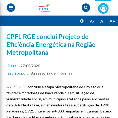
Pular
para
o
conteúdo
principal
A-
A
A+
CPFL RGE conclui Projeto de
Eficiência Energética na Região
Metropolitana
Data:
27/05/2026
Escrito por:
Assessoria de imprensa
A CPFL RGE concluiu a etapa Metropolitana do Projeto que
favorece moradores de baixa renda ou em situação de
vulnerabilidade social, em municípios afetados pelas enchentes
de 2024. Nesta fase, a distribuidora fez a substituição de 3.200
geladeiras, 1.721 chuveiros e 4.000 lâmpadas em Canoas, Esteio,
São Leopoldo e Novo Hamburgo. A iniciativa é uma parceria com