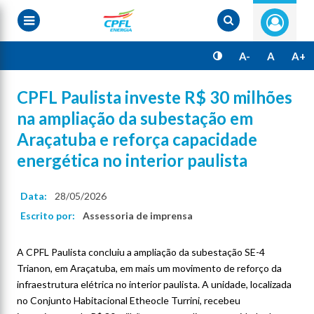
Pular
para
o
conteúdo
principal
A-
A
A+
CPFL Paulista investe R$ 30 milhões
na ampliação da subestação em
Araçatuba e reforça capacidade
energética no interior paulista
Data:
28/05/2026
Escrito por:
Assessoria de imprensa
A CPFL Paulista concluiu a ampliação da subestação SE-4
Trianon, em Araçatuba, em mais um movimento de reforço da
infraestrutura elétrica no interior paulista. A unidade, localizada
no Conjunto Habitacional Etheocle Turrini, recebeu