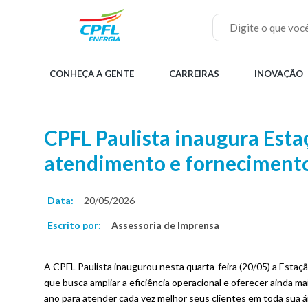
Pular
para
o
Buscar
conteúdo
principal
Menu
CONHEÇA A GENTE
CARREIRAS
INOVAÇÃO
principal
Home
CPFL Paulista inaugura Esta
atendimento e fornecimento
Data:
20/05/2026
Escrito por:
Assessoria de Imprensa
A CPFL Paulista inaugurou nesta quarta-feira (20/05) a Estaç
que busca ampliar a eficiência operacional e oferecer ainda ma
ano para atender cada vez melhor seus clientes em toda sua 