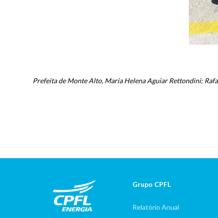
Prefeita de Monte Alto, Maria Helena Aguiar Rettondini; Rafa
Grupo CPFL
Rodape
Relatório Anual