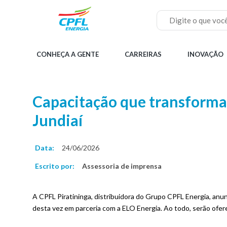
Pular
para
o
Buscar
conteúdo
principal
Menu
CONHEÇA A GENTE
CARREIRAS
INOVAÇÃO
principal
Home
Capacitação que transforma: 
Jundiaí
Data:
24/06/2026
Escrito por:
Assessoria de imprensa
A CPFL Piratininga, distribuidora do Grupo CPFL Energia, 
desta vez em parceria com a ELO Energia. Ao todo, serão oferec