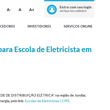
Entre com seu login
A-
A
A+
ou faça seu cadastro
CEDORES
INVESTIDORES
SERVIÇOS ONLINE
ara Escola de Eletricista em
 REDE DE DISTRIBUIÇÃO ELÉTRICA” na região de Jundiaí,
ergia, pelo link:
Escolas de Eletricistas | CPFL