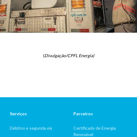
(
Divulgação/CPFL Energia)
Serviços
Parceiros
Débitos e segunda via
Certificado de Energia
Renovável