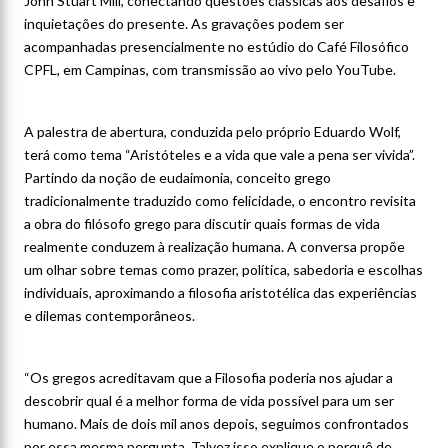
John Stuart Mill, conectando questões clássicas aos desafios e
inquietações do presente. As gravações podem ser
acompanhadas presencialmente no estúdio do Café Filosófico
CPFL, em Campinas, com transmissão ao vivo pelo YouTube.
A palestra de abertura, conduzida pelo próprio Eduardo Wolf,
terá como tema “Aristóteles e a vida que vale a pena ser vivida”.
Partindo da noção de eudaimonia, conceito grego
tradicionalmente traduzido como felicidade, o encontro revisita
a obra do filósofo grego para discutir quais formas de vida
realmente conduzem à realização humana. A conversa propõe
um olhar sobre temas como prazer, política, sabedoria e escolhas
individuais, aproximando a filosofia aristotélica das experiências
e dilemas contemporâneos.
“Os gregos acreditavam que a Filosofia poderia nos ajudar a
descobrir qual é a melhor forma de vida possível para um ser
humano. Mais de dois mil anos depois, seguimos confrontados
por essa mesma pergunta. Talvez isso explique o porquê de