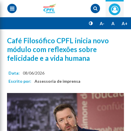
Pular
para
o
conteúdo
principal
A-
A
A+
Café Filosófico CPFL inicia novo
módulo com reflexões sobre
felicidade e a vida humana
Data:
08/06/2026
Escrito por:
Assessoria de imprensa