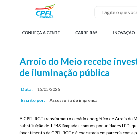
Pular
para
o
Buscar
conteúdo
principal
Menu
CONHEÇA A GENTE
CARREIRAS
INOVAÇÃO
principal
Home
Arroio do Meio recebe inve
de iluminação pública
Data:
15/05/2026
Escrito por:
Assessoria de imprensa
A CPFL RGE transformou o cenário energético de Arroio do Mei
substituição de 1.443 lâmpadas comuns por unidades LED, que
investimento da CPFL RGE e é executada em parceria com a pre