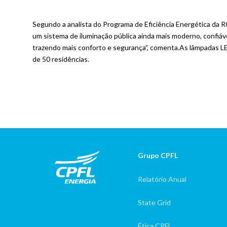
Segundo a analista do Programa de Eficiência Energética da R
um sistema de iluminação pública ainda mais moderno, confiáve
trazendo mais conforto e segurança”, comenta.As lâmpadas L
de 50 residências.
Grupo CPFL
Rodape
Relatório Anual
Institucional
State Grid
Ética CPFL