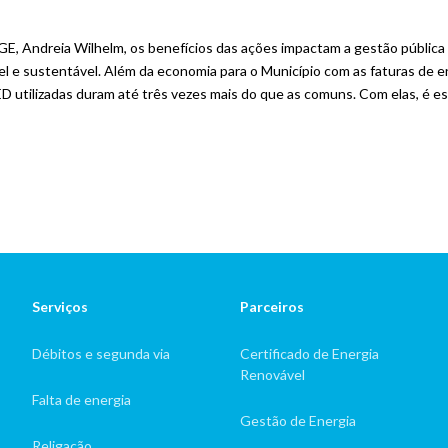
GE, Andreia Wilhelm, os benefícios das ações impactam a gestão pública
l e sustentável. Além da economia para o Município com as faturas de en
ED utilizadas duram até três vezes mais do que as comuns. Com elas, é
Serviços
Parceiros
Débitos e segunda via
Certificado de Energia
Renovável
Falta de energia
Gestão de Energia
Religação