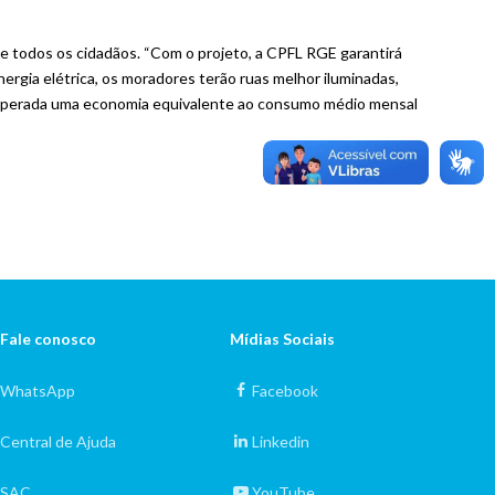
 e todos os cidadãos. “Com o projeto, a CPFL RGE garantirá
ergia elétrica, os moradores terão ruas melhor iluminadas,
 esperada uma economia equivalente ao consumo médio mensal
Fale conosco
Mídias Sociais
WhatsApp
Facebook
Central de Ajuda
Linkedin
SAC
YouTube