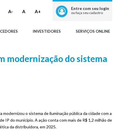
Entre com seu login
A-
A
A+
ou faça seu cadastro
CEDORES
INVESTIDORES
SERVIÇOS ONLINE
em modernização do sistema
a modernizou o sistema de iluminação pública da cidade com a
 IP do município. A ação conta com mais de R$ 1,2 milhão de
tica da distribuidora, em 2025.