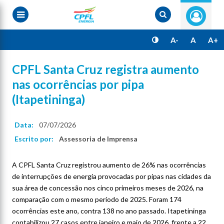
Pular
para
o
conteúdo
principal
A-
A
A+
CPFL Santa Cruz registra aumento
nas ocorrências por pipa
(Itapetininga)
Data:
07/07/2026
Escrito por:
Assessoria de Imprensa
A CPFL Santa Cruz registrou aumento de 26% nas ocorrências
de interrupções de energia provocadas por pipas nas cidades da
sua área de concessão nos cinco primeiros meses de 2026, na
comparação com o mesmo período de 2025. Foram 174
ocorrências este ano, contra 138 no ano passado. Itapetininga
contabilizou 27 casos entre janeiro e maio de 2026, frente a 22